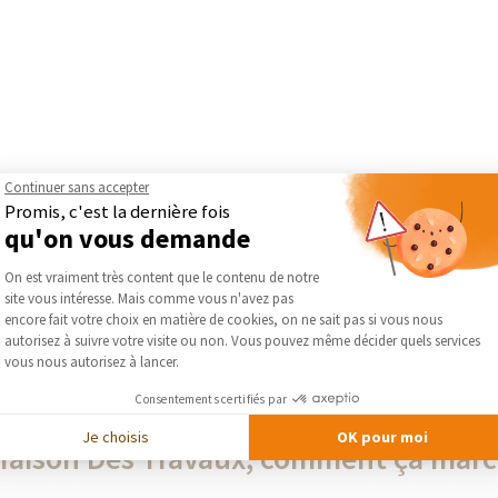
 bois à Cambr...
Continuer sans accepter
Promis, c'est la dernière fois
qu'on vous demande
Plateforme de Gestion du Consentement :
On est vraiment très content que le contenu de notre
PLUS DE RÉALISATIONS DE POSE DE CLÔTURE ET DE PORTAIL
site vous intéresse. Mais comme vous n'avez pas
Axeptio consent
encore fait votre choix en matière de cookies, on ne sait pas si vous nous
autorisez à suivre votre visite ou non. Vous pouvez même décider quels services
vous nous autorisez à lancer.
Consentements certifiés par
Je choisis
OK pour moi
Maison Des Travaux, comment ça marc