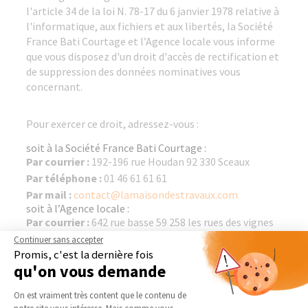
l'article 34 de la loi N. 78-17 du 6 janvier 1978 relative à
l'informatique, aux fichiers et aux libertés, la Société
France Bati Courtage et l’Agence locale vous informe
que vous disposez d'un droit d'accès de rectification et
de suppression des données nominatives vous
concernant.
Pour exercer ce droit, adressez-vous :
soit à la Société France Bati Courtage :
Par courrier :
192-196 rue Houdan 92 330 Sceaux
Par téléphone :
01 46 61 61 61
Par mail :
contact@lamaisondestravaux.com
soit à l’Agence locale :
Par courrier :
642 rue basse 59 258 les rues des vignes
Par téléphone :
06 65 53 20 55
Continuer sans accepter
Promis, c'est la dernière fois
Par mail :
qu'on vous demande
matthieu.forgeois@lamaisondestravaux.com
Plateforme de Gestion du Consentement 
On est vraiment très content que le contenu de