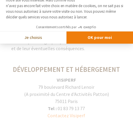
LIENS
notre site vous intéresse. Mais comme vous
Axeptio consent
n'avez pas encore fait votre choix en matière de cookies, on ne sait pas si
vous nous autorisez à suivre votre visite ou non. Vous pouvez même
Les liens proposés vers d'autres sites sont
décider quels services vous nous autorisez à lancer.
communiqués à titre indicatif et ne sauraient engager
Consentements certifiés par
la responsabilité de la Société France Bati Courtage,
tant en ce qui concerne les contenus et les conditions
Je choisis
OK pour moi
d'accès que l'usage qu'il peut être fait de ces contenus
et de leur éventuelles conséquences.
DÉVELOPPEMENT ET HÉBERGEMENT
VISIPERF
79 boulevard Richard Lenoir
(A proximité du Centre d'Activités Patton)
75011 Paris
Tel :
01 83 79 13 77
Contactez Visiperf