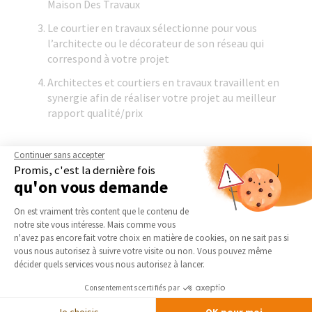
Maison Des Travaux
Le courtier en travaux sélectionne pour vous
l’architecte ou le décorateur de son réseau qui
correspond à votre projet
Architectes et courtiers en travaux travaillent en
synergie afin de réaliser votre projet au meilleur
rapport qualité/prix
Continuer sans accepter
Promis, c'est la dernière fois
qu'on vous demande
Plateforme de Gestion du Consentement 
On est vraiment très content que le contenu de
notre site vous intéresse. Mais comme vous
Axeptio consent
Découvrir La Maison Des Architectes
n'avez pas encore fait votre choix en matière de cookies, on ne sait pas si
vous nous autorisez à suivre votre visite ou non. Vous pouvez même
décider quels services vous nous autorisez à lancer.
Consentements certifiés par
Je choisis
OK pour moi