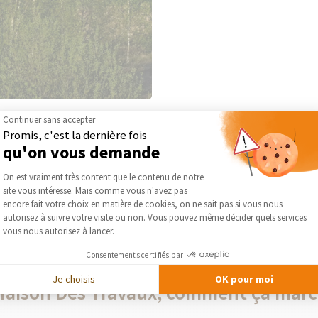
es sur une m...
Continuer sans accepter
Promis, c'est la dernière fois
qu'on vous demande
Plateforme de Gestion du Consentement :
On est vraiment très content que le contenu de notre
PLUS DE RÉALISATIONS D’INSTALLATION DE PANNEAU SOLAIRE
site vous intéresse. Mais comme vous n'avez pas
Axeptio consent
encore fait votre choix en matière de cookies, on ne sait pas si vous nous
autorisez à suivre votre visite ou non. Vous pouvez même décider quels services
vous nous autorisez à lancer.
Consentements certifiés par
Je choisis
OK pour moi
Maison Des Travaux, comment ça marc