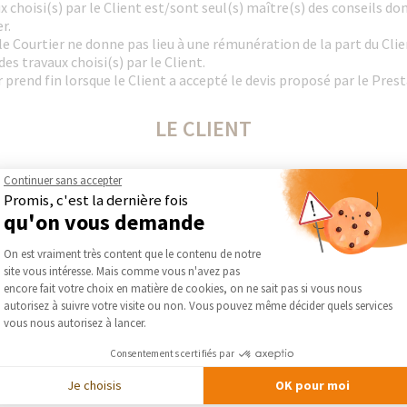
 choisi(s) par le Client est/sont seul(s) maître(s) des conseils don
r.
 le Courtier ne donne pas lieu à une rémunération de la part du Cli
es travaux choisi(s) par le Client.
r prend fin lorsque le Client a accepté le devis proposé par le Pres
LE CLIENT
du bâtiment avec le(s)quel(s) il souhaite confier ses travaux et rém
Continuer sans accepter
on les modalités convenues avec lui.
Promis, c'est la dernière fois
refuser les devis qui lui sont communiqués par le courtier.
qu'on vous demande
Plateforme de Gestion du Consentement :
On est vraiment très content que le contenu de notre
RESPONSABILITÉ
site vous intéresse. Mais comme vous n'avez pas
Axeptio consent
encore fait votre choix en matière de cookies, on ne sait pas si vous nous
autorisez à suivre votre visite ou non. Vous pouvez même décider quels services
aux sont responsables de la bonne exécution des travaux. En aucun c
vous nous autorisez à lancer.
tataire à ses obligations à l’égard du client.
nu responsable d’une faute commise par le(s) Prestataire(s) en ch
Consentements certifiés par
 retards et les conséquences. Le Client renonce à tous recours à l’
Je choisis
OK pour moi