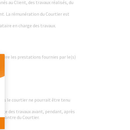
nés au Client, des travaux réalisés, du
ent. La rémunération du Courtier est
tataire en charge des travaux.
unère les prestations fournies par le(s)
 Personnalisez vos Options
as le courtier ne pourrait être tenu
arge des travaux avant, pendant, après
encontre du Courtier.