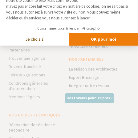
notre site vous intéresse. Mais comme vous
Axeptio consent
n'avez pas encore fait votre choix en matière de cookies, on ne sait pas si
vous nous autorisez à suivre votre visite ou non. Vous pouvez même
AGENCE DE CAMBRAI-CAUDRY
NOS DOMAINES
décider quels services vous nous autorisez à lancer.
D’INTERVENTION
Qui sommes-nous
Consentements certifiés par
EXTENSION
Actualités
RÉNOVATION INTÉRIEURE
Je choisis
OK pour moi
Notre charte qualité
TRAVAUX EXTÉRIEURS
Partenaires
Trouver une agence
NOS PARTENAIRES
Devenir franchisé
La Maison des Architectes
Foire aux Questions
Expert Bricolage
Conditions générales
Intégrer notre réseau
d’intervention
Mentions légales
Des travaux pour les pros ?
NOS GUIDES THÉMATIQUES
Rénovation de résidence
secondaire