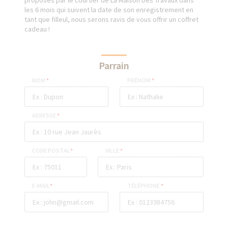
proposés par le courtier de La Maison Des Travaux dans
les 6 mois qui suivent la date de son enregistrement en
tant que filleul, nous serons ravis de vous offrir un coffret
cadeau !
Parrain
NOM
*
PRÉNOM
*
ADRESSE
*
CODE POSTAL
*
VILLE
*
E-MAIL
*
TÉLÉPHONE
*