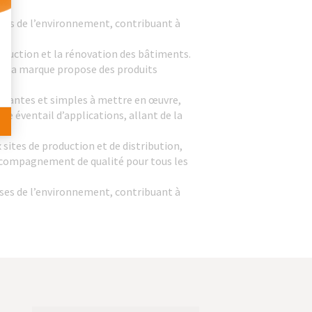
 Personnalisez vos Options
es de l’environnement, contribuant à
ruction et la rénovation des bâtiments.
ls, la marque propose des produits
ormantes et simples à mettre en œuvre,
 éventail d’applications, allant de la
sites de production et de distribution,
 accompagnement de qualité pour tous les
es de l’environnement, contribuant à