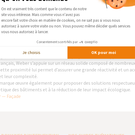
et leur complexité.
Plateforme de Gestion du Consentement :
On est vraiment très content que le contenu de notre
marque œuvre également pour proposer des solutions respectueus
site vous intéresse. Mais comme vous n'avez pas
tique des bâtiments et à la réduction de leur impact écologique.
Axeptio consent
encore fait votre choix en matière de cookies, on ne sait pas si vous nous
cteur incontournable dans le domaine des solutions pour la const
autorisez à suivre votre visite ou non. Vous pouvez même décider quels services
s, de mortiers et de systèmes techniques pour les façades et les so
vous nous autorisez à lancer.
orer la performance des habitats sur le long terme.
Consentements certifiés par
pacité d’innovation, Weber développe des solutions à la fois perf
 du bâtiment comme des particuliers. Ses gammes couvrent un large
Je choisis
OK pour moi
ge, en passant par l’isolation et la préparation des supports.
rançais, Weber s’appuie sur un réseau solide composé de nombreux 
. Cette proximité lui permet d’assurer une grande réactivité et un
et leur complexité.
marque œuvre également pour proposer des solutions respectueus
tique des bâtiments et à la réduction de leur impact écologique.
 — Façade