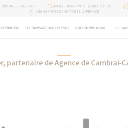
RÉPONSE SOUS 24H
MEILLEUR RAPPORT QUALITÉ PRIX
240 AGENCES DANS TOUTE LA FRANCE
 EXTÉRIEURS
DES TRAVAUX POUR LES PROS
QUI SOMMES-NOUS
Une ques
r, partenaire de Agence de Cambrai-C
Weber partenaire de La Maison Des Travaux