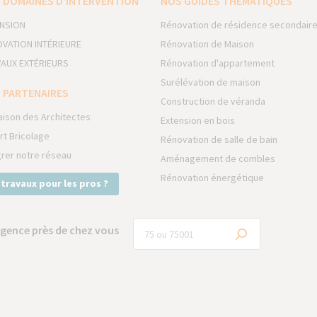
 DOMAINES D’INTERVENTION
NOS GUIDES THÉMATIQUES
NSION
Rénovation de résidence secondair
VATION INTÉRIEURE
Rénovation de Maison
AUX EXTÉRIEURS
Rénovation d'appartement
Surélévation de maison
 PARTENAIRES
Construction de véranda
aison des Architectes
Extension en bois
rt Bricolage
Rénovation de salle de bain
grer notre réseau
Aménagement de combles
Rénovation énergétique
 travaux pour les pros ?
gence près de chez vous