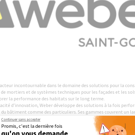
cteur incontournable dans le domaine des solutions pour la const
s, de mortiers et de systèmes techniques pour les façades et les so
orer la performance des habitats sur le long terme.
pacité d’innovation, Weber développe des solutions à la fois perf
 du bâtiment comme des particuliers. Ses gammes couvrent un large
ge, en passant par l’isolation et la préparation des supports.
Continuer sans accepter
rançais, Weber s’appuie sur un réseau solide composé de nombreux 
Promis, c'est la dernière fois
. Cette proximité lui permet d’assurer une grande réactivité et un
qu'on vous demande