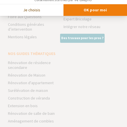
Consentements certifiés par
Trouver une agence
NOS PARTENAIRES
Devenir franchisé
Je choisis
OK pour moi
La Maison des Architectes
Foire aux Questions
Expert Bricolage
Conditions générales
Intégrer notre réseau
d’intervention
Mentions légales
Des travaux pour les pros ?
NOS GUIDES THÉMATIQUES
Rénovation de résidence
secondaire
Rénovation de Maison
Rénovation d'appartement
Surélévation de maison
Construction de véranda
Extension en bois
Rénovation de salle de bain
Aménagement de combles