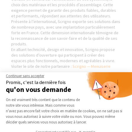
choix des matériaux et les procédés d’assemblage. Cette
exigence permet de garantir des produits fiables, durables
et performants, répondant aux attentes des utilisateurs.
Présente à l’international, Scrigno exporte ses solutions dans
de nombreux pays, avec une implantation particulièrement
forte en France. Cette dimension internationale témoigne de
la reconnaissance de son savoir-faire et de la qualité de ses
produits.
En alliant technicité, design et innovation, Scrigno propose
des solutions d’ouverture qui participent à créer des
espaces plus fonctionnels, modernes et agréables à vivre.
Visiter le site de notre partenaire :
Scrigno — Menuiserie
Continuer sans accepter
Promis, c'est la dernière fois
qu'on vous demande
AGENCE DE CAMBRAI-CAUDRY
NOS DOMAINES
Plateforme de Gestion du Consentement 
D’INTERVENTION
On est vraiment très content que le contenu de
Qui sommes-nous
notre site vous intéresse. Mais comme vous
EXTENSION
Actualités
Axeptio consent
n'avez pas encore fait votre choix en matière de cookies, on ne sait pas si
RÉNOVATION INTÉRIEURE
vous nous autorisez à suivre votre visite ou non. Vous pouvez même
Notre charte qualité
TRAVAUX EXTÉRIEURS
décider quels services vous nous autorisez à lancer.
Partenaires