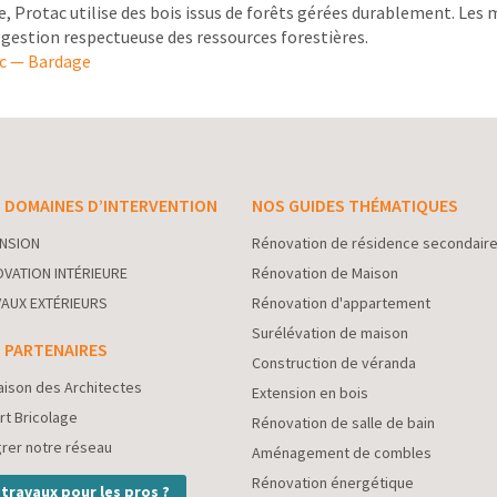
Protac utilise des bois issus de forêts gérées durablement. Les m
 gestion respectueuse des ressources forestières.
c — Bardage
 DOMAINES D’INTERVENTION
NOS GUIDES THÉMATIQUES
NSION
Rénovation de résidence secondair
VATION INTÉRIEURE
Rénovation de Maison
AUX EXTÉRIEURS
Rénovation d'appartement
Surélévation de maison
 PARTENAIRES
Construction de véranda
aison des Architectes
Extension en bois
rt Bricolage
Rénovation de salle de bain
grer notre réseau
Aménagement de combles
Rénovation énergétique
 travaux pour les pros ?