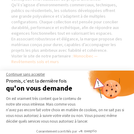
Qu’il s’agisse d’environnements commerciaux, techniques,
publics ou résidentiels, les solutions développées offrent
une grande polyvalence et s’adaptent à de multiples
configurations. Chaque collection est pensée pour concilier
durabilité, performance et esthétique, afin de répondre aux
exigences fonctionnelles tout en valorisant les espaces.
En associant robustesse et élégance, la marque propose des
matériaux conçus pour durer, capables d’accompagner les
projets les plus ambitieux avec fiabilité et cohérence.
Visiter le site de notre partenaire :
Monocibec —
Revêtements sols et murs
Continuer sans accepter
Promis, c'est la dernière fois
qu'on vous demande
AGENCE DE CAMBRAI-CAUDRY
NOS DOMAINES
D’INTERVENTION
Plateforme de Gestion du Consentement 
Qui sommes-nous
On est vraiment très content que le contenu de
EXTENSION
notre site vous intéresse. Mais comme vous
Actualités
Axeptio consent
n'avez pas encore fait votre choix en matière de cookies, on ne sait pas si
RÉNOVATION INTÉRIEURE
Notre charte qualité
vous nous autorisez à suivre votre visite ou non. Vous pouvez même
TRAVAUX EXTÉRIEURS
décider quels services vous nous autorisez à lancer.
Partenaires
Trouver une agence
NOS PARTENAIRES
Consentements certifiés par