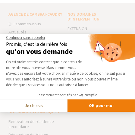
AGENCE DE CAMBRAI-CAUDRY
NOS DOMAINES
D’INTERVENTION
Qui sommes-nous
EXTENSION
Actualités
RÉNOVATION INTÉRIEURE
Continuer sans accepter
Notre charte qualité
Promis, c'est la dernière fois
TRAVAUX EXTÉRIEURS
Partenaires
qu'on vous demande
Trouver une agence
NOS PARTENAIRES
Plateforme de Gestion du Consentement 
On est vraiment très content que le contenu de
Devenir franchisé
La Maison des Architectes
notre site vous intéresse. Mais comme vous
Axeptio consent
Foire aux Questions
n'avez pas encore fait votre choix en matière de cookies, on ne sait pas si
Expert Bricolage
vous nous autorisez à suivre votre visite ou non. Vous pouvez même
Conditions générales
Intégrer notre réseau
décider quels services vous nous autorisez à lancer.
d’intervention
Mentions légales
Des travaux pour les pros ?
Consentements certifiés par
Je choisis
OK pour moi
NOS GUIDES THÉMATIQUES
Rénovation de résidence
secondaire
Rénovation de Maison