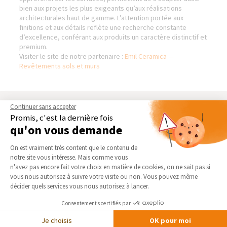
bien aux projets les plus exigeants qu’aux réalisations
architecturales haut de gamme. L’attention portée aux
finitions et aux détails reflète une recherche constante
d’excellence, conférant aux produits un caractère distinctif et
premium.
Visiter le site de notre partenaire :
Emil Ceramica —
Revêtements sols et murs
Continuer sans accepter
AGENCE DE CAMBRAI-CAUDRY
NOS DOMAINES
Promis, c'est la dernière fois
D’INTERVENTION
qu'on vous demande
Qui sommes-nous
EXTENSION
Actualités
Plateforme de Gestion du Consentement 
On est vraiment très content que le contenu de
RÉNOVATION INTÉRIEURE
Notre charte qualité
notre site vous intéresse. Mais comme vous
TRAVAUX EXTÉRIEURS
Axeptio consent
n'avez pas encore fait votre choix en matière de cookies, on ne sait pas si
Partenaires
vous nous autorisez à suivre votre visite ou non. Vous pouvez même
Trouver une agence
NOS PARTENAIRES
décider quels services vous nous autorisez à lancer.
Devenir franchisé
La Maison des Architectes
Consentements certifiés par
Foire aux Questions
Expert Bricolage
Je choisis
OK pour moi
Conditions générales
Intégrer notre réseau