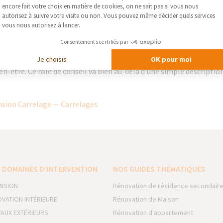
Axeptio consent
ont donc éco-compatibles.
encore fait votre choix en matière de cookies, on ne sait pas si vous nous
vant, guider les clients dans leur choix… Les vendeurs-décorateur
autorisez à suivre votre visite ou non. Vous pouvez même décider quels services
vous nous autorisez à lancer.
ent de commencer à apprendre à écouter les clients, àdresser avec eux
 avec leur mode de vie et leur budget. Pour s’adapter à ses différe
Consentements certifiés par
de l’entrée au haut de gamme. Des solutions techniques adaptées à
Je choisis
OK pour moi
r les personnes à mobilité réduite. Mais c’est aussi répondre à d
en-être. Ce rôle de conseil va bien au-delà d’une simple descriptio
sion Carrelage — Carrelages
 DOMAINES D’INTERVENTION
NOS GUIDES THÉMATIQUES
NSION
Rénovation de résidence secondair
VATION INTÉRIEURE
Rénovation de Maison
AUX EXTÉRIEURS
Rénovation d'appartement