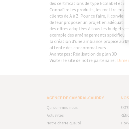
des certifications de type Ecolabel et s
Connaître les produits, les mettre en a
clients de A à Z. Pour ce faire, il convi
de leur proposer un projet en adéquation
des offres adaptées à tous les budgets, 
exemple des aménagements spécifiques pou
la création d’une ambiance propice au bi
attente des consommateurs.
Avantages : Réalisation de plan 3D
Visiter le site de notre partenaire :
Dimen
AGENCE DE CAMBRAI-CAUDRY
NOS
Qui sommes-nous
EXTE
Actualités
RÉNO
Notre charte qualité
TRAV