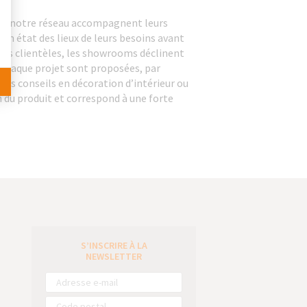
s de notre réseau accompagnent leurs
 un état des lieux de leurs besoins avant
ntes clientèles, les showrooms déclinent
 chaque projet sont proposées, par
es conseils en décoration d’intérieur ou
n du produit et correspond à une forte
S’INSCRIRE À LA
e
NEWSLETTER