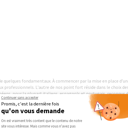
de quelques fondamentaux. À commencer par la mise en place d’un
 professionnels. L'autre de nos point fort réside dans le choix des 
éens, pour la plupart italiens, espagnols et portugais, reconnus 
Continuer sans accepter
u apportent à leurs clients des conseils et une assistance techniq
Promis, c'est la dernière fois
 de plans de salle de bains en 3D. Il a aussi réduit ses délais de li
qu'on vous demande
nes partenaires. La structure dispose ainsi d’un stock lui garanti
Plateforme de Gestion du Consentement :
 Marque De Distributeur. Nous mettons aussi des échantillons gr
On est vraiment très content que le contenu de notre
ratuitset personnalisés. Nos carrelages bénéficient des normes UP
site vous intéresse. Mais comme vous n'avez pas