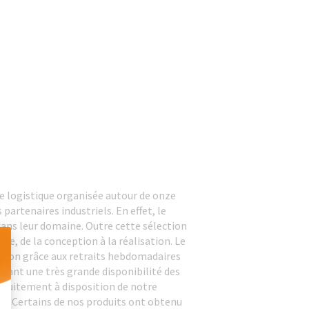
e logistique organisée autour de onze
partenaires industriels. En effet, le
dans leur domaine. Outre cette sélection
ue, de la conception à la réalisation. Le
vraison grâce aux retraits hebdomadaires
ssant une très grande disponibilité des
 Personnalisez vos Options
atuitement à disposition de notre
EC. Certains de nos produits ont obtenu