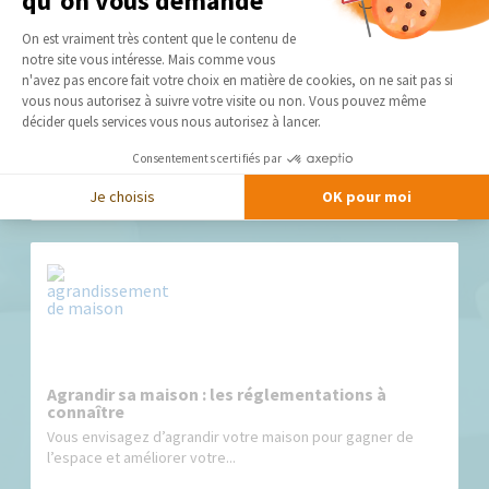
qu'on vous demande
Plateforme de Gestion du Consentement 
On est vraiment très content que le contenu de
notre site vous intéresse. Mais comme vous
Axeptio consent
n'avez pas encore fait votre choix en matière de cookies, on ne sait pas si
vous nous autorisez à suivre votre visite ou non. Vous pouvez même
décider quels services vous nous autorisez à lancer.
Extension hors d’eau hors d’air : qu’est-ce que
c’est ?
Consentements certifiés par
Besoin de plus d’espace sans engager immédiatement tous
les travaux de finition...
Je choisis
OK pour moi
Agrandir sa maison : les réglementations à
connaître
Vous envisagez d’agrandir votre maison pour gagner de
l’espace et améliorer votre...