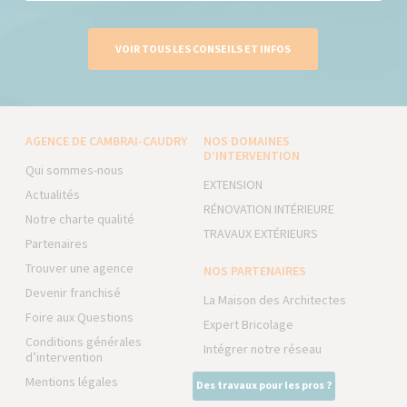
VOIR TOUS LES CONSEILS ET INFOS
AGENCE DE CAMBRAI-CAUDRY
NOS DOMAINES
D’INTERVENTION
Qui sommes-nous
EXTENSION
Actualités
RÉNOVATION INTÉRIEURE
Notre charte qualité
TRAVAUX EXTÉRIEURS
Partenaires
Trouver une agence
NOS PARTENAIRES
Devenir franchisé
La Maison des Architectes
Foire aux Questions
Expert Bricolage
Conditions générales
Intégrer notre réseau
d’intervention
Mentions légales
Des travaux pour les pros ?