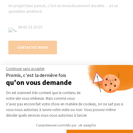
Un projet bien pensé, c’est un investissement durable… et un
quotidien amélioré.
06 65 53 20 55
CONTACTEZ-NOUS
Continuer sans accepter
Promis, c'est la dernière fois
AGENCE DE CAMBRAI-CAUDRY
NOS DOMAINES
qu'on vous demande
D’INTERVENTION
Qui sommes-nous
Plateforme de Gestion du Consentement 
EXTENSION
On est vraiment très content que le contenu de
Actualités
notre site vous intéresse. Mais comme vous
RÉNOVATION INTÉRIEURE
Notre charte qualité
Axeptio consent
n'avez pas encore fait votre choix en matière de cookies, on ne sait pas si
TRAVAUX EXTÉRIEURS
vous nous autorisez à suivre votre visite ou non. Vous pouvez même
Partenaires
décider quels services vous nous autorisez à lancer.
Trouver une agence
NOS PARTENAIRES
Consentements certifiés par
Devenir franchisé
La Maison des Architectes